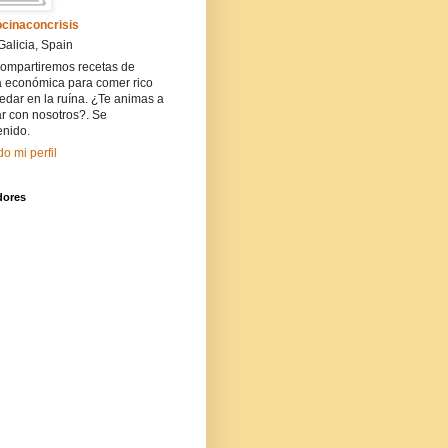
cinaconcrisis
Galicia, Spain
compartiremos recetas de
a económica para comer rico
edar en la ruína. ¿Te animas a
r con nosotros?. Se
enido.
do mi perfil
dores