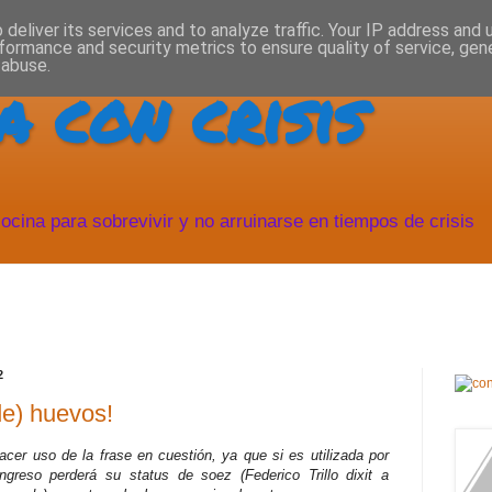
deliver its services and to analyze traffic. Your IP address and
formance and security metrics to ensure quality of service, ge
 abuse.
a con crisis
ocina para sobrevivir y no arruinarse en tiempos de crisis
2
e) huevos!
acer uso de la frase en cuestión, ya que si es utilizada por
greso perderá su status de soez (Federico Trillo dixit a