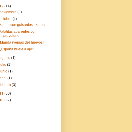
12
(14)
noviembre
(3)
octubre
(4)
Habas con guisantes express
Patatitas aparentes con
provolone
¡Manda (yemas de) huevos!
¿España huele a ajo?
agosto
(1)
julio
(1)
junio
(1)
abril
(1)
febrero
(3)
11
(60)
10
(67)