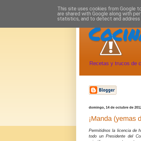
This site uses cookies from Google to 
are shared with Google along with per
statistics, and to detect and address
Cocin
Recetas y trucos de c
domingo, 14 de octubre de 201
¡Manda (yemas d
Permitidnos la licencia de h
todo un Presidente del Con