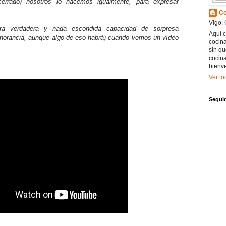
cerrado) nosotros lo hacemos igualmente, para expresar
Co
Vigo, 
ra verdadera y nada escondida capacidad de sorpresa
Aquí 
gnorancia, aunque algo de eso habrá) cuando vemos un vídeo
cocin
sin qu
cocina
.
bienv
Ver to
Segui