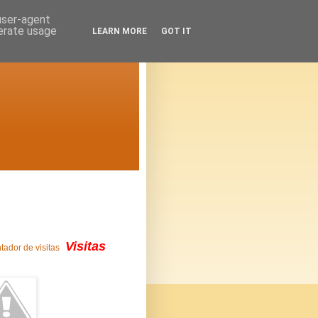
 user-agent
nerate usage
LEARN MORE
GOT IT
Visitas