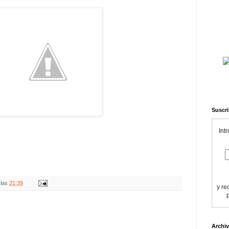
Suscri
Int
 las
21:39
y re
Archiv