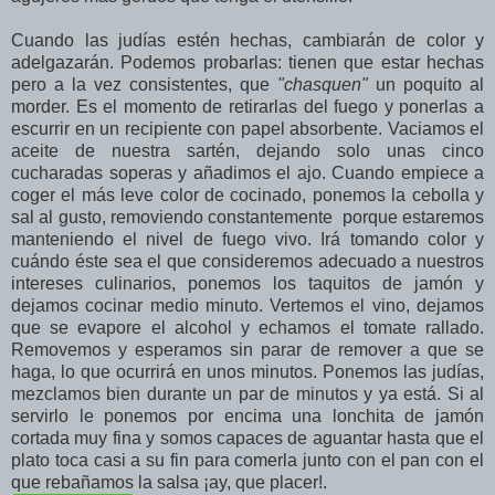
Cuando las judías estén hechas, cambiarán de color y
adelgazarán. Podemos probarlas: tienen que estar hechas
pero a la vez consistentes, que
"chasquen"
un poquito al
morder. Es el momento de retirarlas del fuego y ponerlas a
escurrir en un recipiente con papel absorbente. Vaciamos el
aceite de nuestra sartén, dejando solo unas cinco
cucharadas soperas y añadimos el ajo. Cuando empiece a
coger el más leve color de cocinado, ponemos la cebolla y
sal al gusto, removiendo constantemente porque estaremos
manteniendo el nivel de fuego vivo. Irá tomando color y
cuándo éste sea el que consideremos adecuado a nuestros
intereses culinarios, ponemos los taquitos de jamón y
dejamos cocinar medio minuto. Vertemos el vino, dejamos
que se evapore el alcohol y echamos el tomate rallado.
Removemos y esperamos sin parar de remover a que se
haga, lo que ocurrirá en unos minutos. Ponemos las judías,
mezclamos bien durante un par de minutos y ya está. Si al
servirlo le ponemos por encima una lonchita de jamón
cortada muy fina y somos capaces de aguantar hasta que el
plato toca casi a su fin para comerla junto con el pan con el
que rebañamos la salsa ¡ay, que placer!.