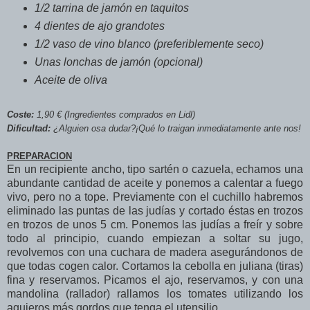
1/2 tarrina de jamón en taquitos
4 dientes de ajo grandotes
1/2 vaso de vino blanco (preferiblemente seco)
Unas lonchas de jamón (opcional)
Aceite de oliva
Coste:
1,90 € (Ingredientes comprados en Lidl)
Di
ficultad:
¿Alguien osa dudar?¡Qué lo traigan inmediatamente ante nos!
PREPARACION
En un recipiente ancho, tipo sartén o cazuela, echamos una
abundante cantidad de aceite y ponemos a calentar a fuego
vivo, pero no a tope. Previamente con el cuchillo habremos
eliminado las puntas de las judías y cortado éstas en trozos
en trozos de unos 5 cm. Ponemos las judías a freír y sobre
todo al principio, cuando empiezan a soltar su jugo,
revolvemos con una cuchara de madera asegurándonos de
que todas cogen calor. Cortamos la cebolla en juliana (tiras)
fina y reservamos. Picamos el ajo, reservamos, y con una
mandolina (rallador) rallamos los tomates utilizando los
agujeros más gordos que tenga el utensilio.