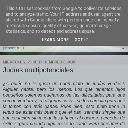
This site uses cookies from Google to deliver its services
Cocina con crisis
and to analyze traffic. Your IP address and user-agent are
shared with Google along with performance and security
metrics to ensure quality of service, generate usage
Recetas y trucos de cocina para sobrevivir y no arruinarse
statistics, and to detect and address abuse.
en tiempos de crisis
LEARN MORE
GOT IT
▼
MIÉRCOLES, 29 DE DICIEMBRE DE 2010
Judías multipotenciales
¿A quién no le gusta un buen plato de judías verdes?.
Alguien habrá, pero los menos. Los que tenemos hijos
pequeños solemos quejarnos de las dificultades para que
coman verdura y, en algunos casos, se les camufla para que
la tomen con más ganas. Pues bien, este plato tiene la
virtud de estar más bueno que el pan, ser más simple que
una ecuación sin incógnitas y hacer al cocinero acreedor de
éxito seguro cuando alguien se lo come. Para presumir de