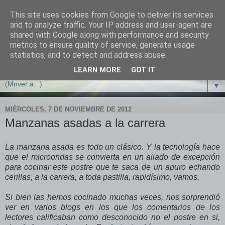
This site uses cookies from Google to deliver its services
Cocina con crisis
and to analyze traffic. Your IP address and user-agent are
shared with Google along with performance and security
metrics to ensure quality of service, generate usage
Recetas y trucos de cocina para sobrevivir y no arruinarse
statistics, and to detect and address abuse.
en tiempos de crisis
LEARN MORE
GOT IT
▼
MIÉRCOLES, 7 DE NOVIEMBRE DE 2012
Manzanas asadas a la carrera
La manzana asada es todo un clásico. Y la tecnología hace
que el microondas se convierta en un aliado de excepción
para cocinar este postre que te saca de un apuro echando
cerillas, a la carrera, a toda pastilla, rapidísimo, vamos.
Si bien las hemos cocinado muchas veces, nos sorprendió
ver en varios blogs en los que los comentarios de los
lectores calificaban como desconocido no el postre en si,