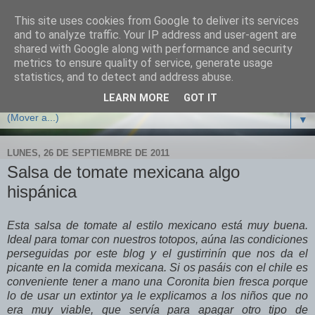
This site uses cookies from Google to deliver its services
Cocina con crisis
and to analyze traffic. Your IP address and user-agent are
shared with Google along with performance and security
metrics to ensure quality of service, generate usage
Recetas y trucos de cocina para sobrevivir y no arruinarse
statistics, and to detect and address abuse.
en tiempos de crisis
LEARN MORE
GOT IT
▼
LUNES, 26 DE SEPTIEMBRE DE 2011
Salsa de tomate mexicana algo
hispánica
Esta salsa de tomate al estilo mexicano está muy buena.
Ideal para tomar con nuestros totopos, aúna las condiciones
perseguidas por este blog y el gustirrinín que nos da el
picante en la comida mexicana. Si os pasáis con el chile es
conveniente tener a mano una Coronita bien fresca porque
lo de usar un extintor ya le explicamos a los niños que no
era muy viable, que servía para apagar otro tipo de