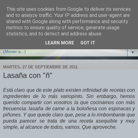
This site uses cookies from Google to deliver its services
Cocina con crisis
and to analyze traffic. Your IP address and user-agent are
shared with Google along with performance and security
metrics to ensure quality of service, generate usage
Recetas y trucos de cocina para sobrevivir y no arruinarse
statistics, and to detect and address abuse.
en tiempos de crisis
LEARN MORE
GOT IT
▼
MARTES, 27 DE SEPTIEMBRE DE 2011
Lasaña con "ñ"
Está claro que de este plato existen infinidad de recetas con
ingredientes de lo más variopinto. Sin embargo, hemos
querido compartir con vosotros la que cocinamos con más
frecuencia: lasaña de carne a la boloñesa con espinacas y
piñones. Y que quede claro que, pese a lo rimbombante que
pueda parecer se trata de una receta asequible y muy
simple, al alcance de todos, vamos. Que aproveche.