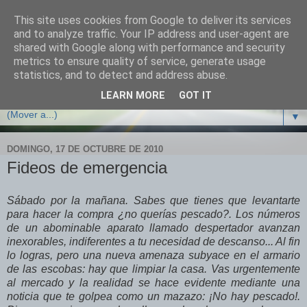
This site uses cookies from Google to deliver its services
Cocina con crisis
and to analyze traffic. Your IP address and user-agent are
shared with Google along with performance and security
metrics to ensure quality of service, generate usage
Recetas y trucos de cocina para sobrevivir y no arruinarse
statistics, and to detect and address abuse.
en tiempos de crisis
LEARN MORE
GOT IT
▼
DOMINGO, 17 DE OCTUBRE DE 2010
Fideos de emergencia
Sábado por la mañana. Sabes que tienes que levantarte
para hacer la compra ¿no querías pescado?. Los números
de un abominable aparato llamado despertador avanzan
inexorables, indiferentes a tu necesidad de descanso... Al fin
lo logras, pero una nueva amenaza subyace en el armario
de las escobas: hay que limpiar la casa. Vas urgentemente
al mercado y la realidad se hace evidente mediante una
noticia que te golpea como un mazazo: ¡No hay pescado!.